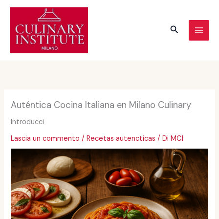
Vai
al
Cerca
contenuto
Auténtica Cocina Italiana en Milano Culinary
Introducci
Lascia un commento
/
Recetas autencticas
/ Di
MCI