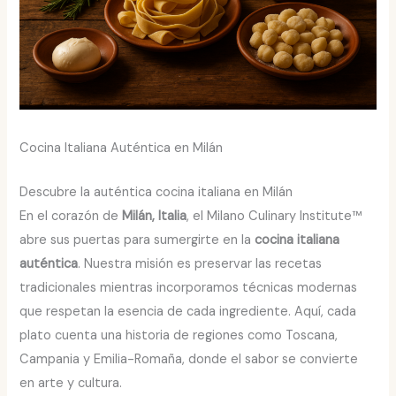
Cocina Italiana Auténtica en Milán
Descubre la auténtica cocina italiana en Milán
En el corazón de
Milán, Italia
, el Milano Culinary Institute™
abre sus puertas para sumergirte en la
cocina italiana
auténtica
. Nuestra misión es preservar las recetas
tradicionales mientras incorporamos técnicas modernas
que respetan la esencia de cada ingrediente. Aquí, cada
plato cuenta una historia de regiones como Toscana,
Campania y Emilia-Romaña, donde el sabor se convierte
en arte y cultura.