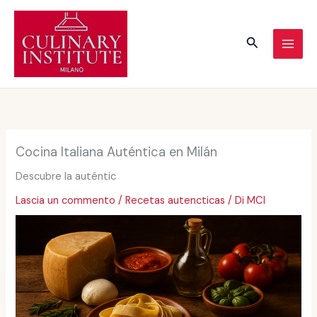
Vai
al
Cerca
contenuto
Cocina Italiana Auténtica en Milán
Descubre la auténtic
Lascia un commento
/
Recetas autencticas
/ Di
MCI