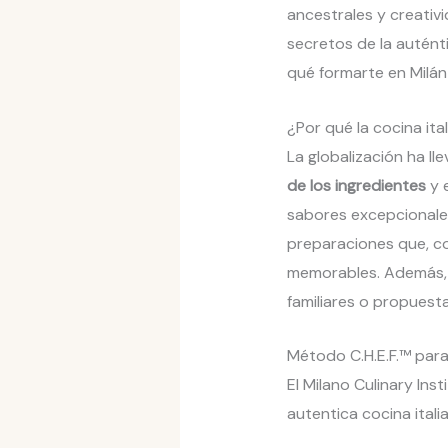
ancestrales y creativi
secretos de la autént
qué formarte en Milán 
¿Por qué la cocina ita
La globalización ha ll
de los ingredientes
y e
sabores excepcionales
preparaciones que, co
memorables. Además, l
familiares o propuest
Método C.H.E.F.™ para 
El Milano Culinary Ins
autentica cocina itali