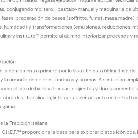
toria dominados, llega la ejecución. Aquí se aplican
técnicas t
s, conjugando mortero, «pastaio» manual y maquinaria de úl
 fases: preparación de bases (soffritto, fumet, masa madre),
s, humedad) y transformaciones (emulsiones, reducciones, m
ulinary Institute™ permite al alumno interiorizar procesos y 
entación
e la comida entra primero por la vista. En esta última fase del
y la armonía de colores, texturas y aromas. Se estudian empl
mo el uso de hierbas frescas, crujientes y flores comestibles
obra de arte culinaria, lista para deleitar tanto en un tratt
a gama.
 la Tradición Italiana
C.H.E.F.™ proporciona la base para explorar platos icónicos. 