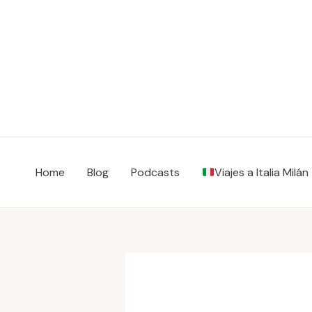
Vai
al
contenuto
Home
Blog
Podcasts
Viajes a Italia Milán