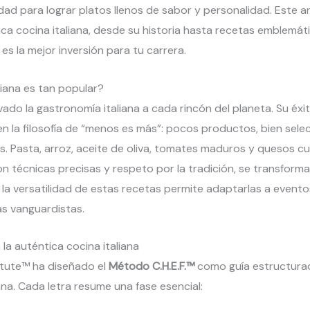
dad para lograr platos llenos de sabor y personalidad. Este ar
ica cocina italiana, desde su historia hasta recetas emblemát
es la mejor inversión para tu carrera.
liana es tan popular?
evado la gastronomía italiana a cada rincón del planeta. Su éxi
n la filosofía de “menos es más”: pocos productos, bien sele
. Pasta, arroz, aceite de oliva, tomates maduros y quesos c
n técnicas precisas y respeto por la tradición, se transform
a versatilidad de estas recetas permite adaptarlas a evento
as vanguardistas.
la auténtica cocina italiana
titute™ ha diseñado el
Método C.H.E.F.™
como guía estructurad
ana. Cada letra resume una fase esencial: