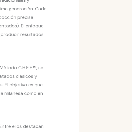
radicionales
y
tima generación. Cada
 cocción precisa
ontados). El enfoque
reproducir resultados
 Método C.H.E.F.™, se
atados clásicos y
. El objetivo es que
oria milanesa como en
Entre ellos destacan: