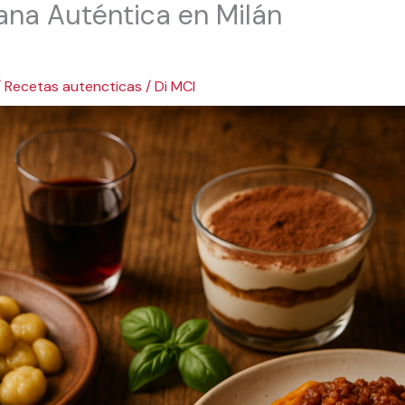
iana Auténtica en Milán
/
Recetas autencticas
/ Di
MCI