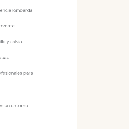
encia lombarda.
tomate.
a y salvia.
acao.
ofesionales para
 en un entorno