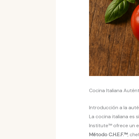
Cocina Italiana Autént
Introducción a la auté
La cocina italiana es s
Institute™ ofrece un 
Método C.H.E.F.™
, ch