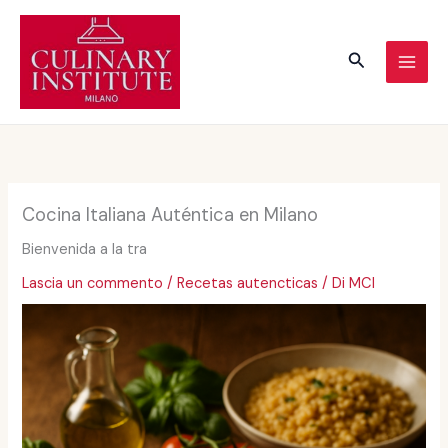
Vai
al
Cerca
contenuto
Cocina Italiana Auténtica en Milano
Bienvenida a la tra
Lascia un commento
/
Recetas autencticas
/ Di
MCI