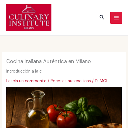
Vai
al
Cerca
contenuto
Cocina Italiana Auténtica en Milano
Introducción a la c
Lascia un commento
/
Recetas autencticas
/ Di
MCI