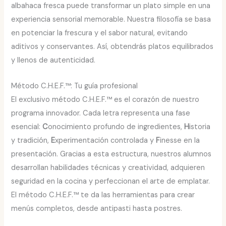
albahaca fresca puede transformar un plato simple en una
experiencia sensorial memorable. Nuestra filosofía se basa
en potenciar la frescura y el sabor natural, evitando
aditivos y conservantes. Así, obtendrás platos equilibrados
y llenos de autenticidad.
Método C.H.E.F.™: Tu guía profesional
El exclusivo método C.H.E.F.™ es el corazón de nuestro
programa innovador. Cada letra representa una fase
esencial:
C
onocimiento profundo de ingredientes,
H
istoria
y tradición,
E
xperimentación controlada y
F
inesse en la
presentación. Gracias a esta estructura, nuestros alumnos
desarrollan habilidades técnicas y creatividad, adquieren
seguridad en la cocina y perfeccionan el arte de emplatar.
El método C.H.E.F.™ te da las herramientas para crear
menús completos, desde antipasti hasta postres.