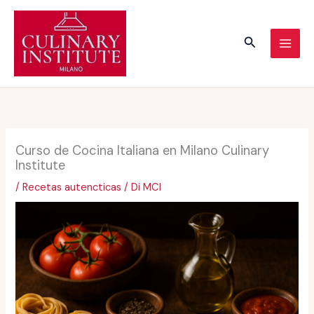
Vai
al
Cerca
contenuto
Curso de Cocina Italiana en Milano Culinary
Institute
/
Recetas autencticas
/ Di
MCI