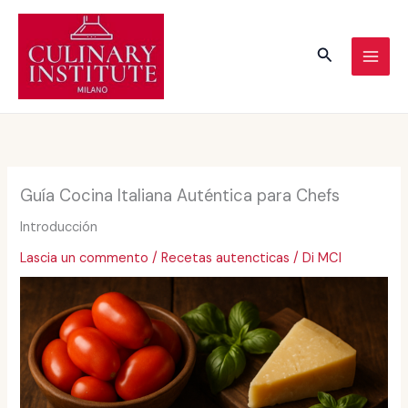
Vai
al
Cerca
contenuto
Guía Cocina Italiana Auténtica para Chefs
Introducción
Lascia un commento
/
Recetas autencticas
/ Di
MCI