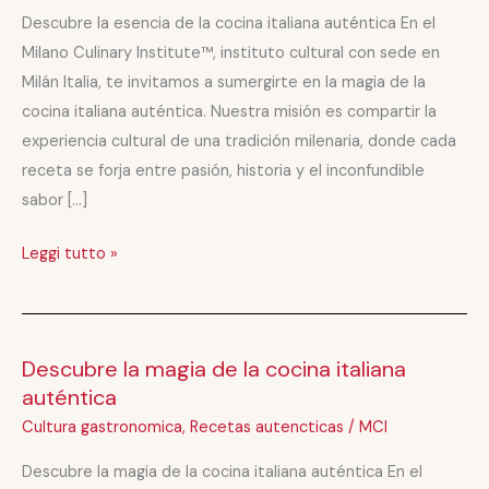
de
Descubre la esencia de la cocina italiana auténtica En el
la
Milano Culinary Institute™, instituto cultural con sede en
cocina
Milán Italia, te invitamos a sumergirte en la magia de la
italiana
cocina italiana auténtica. Nuestra misión es compartir la
auténtica
experiencia cultural de una tradición milenaria, donde cada
receta se forja entre pasión, historia y el inconfundible
sabor […]
Leggi tutto »
Descubre la magia de la cocina italiana
Descubre
auténtica
la
magia
Cultura gastronomica
,
Recetas autencticas
/
MCI
de
Descubre la magia de la cocina italiana auténtica En el
la