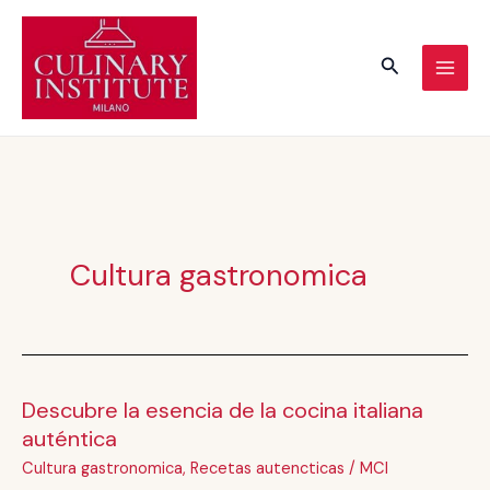
Vai
al
Cerca
contenuto
Cultura gastronomica
Descubre la esencia de la cocina italiana
Descubre
auténtica
la
esencia
Cultura gastronomica
,
Recetas autencticas
/
MCI