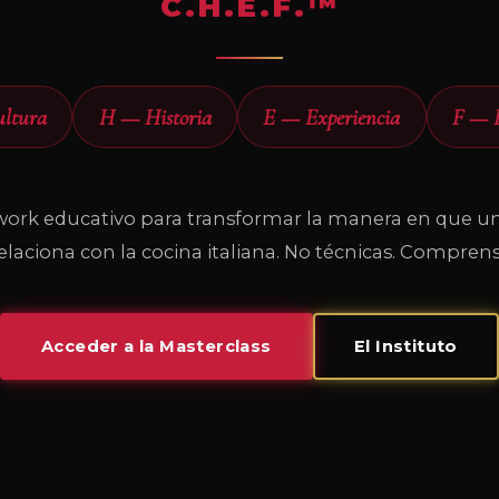
C.H.E.F.™
ltura
H — Historia
E — Experiencia
F — F
ork educativo para transformar la manera en que u
relaciona con la cocina italiana. No técnicas. Comprens
Acceder a la Masterclass
El Instituto