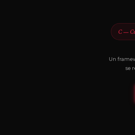
C — Cu
Un framew
se 