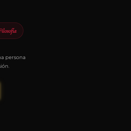
ilosofía
na persona
ión.