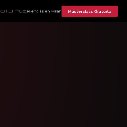
C.H.E.F.™
Experiencias en Milán
Masterclass Gratuita